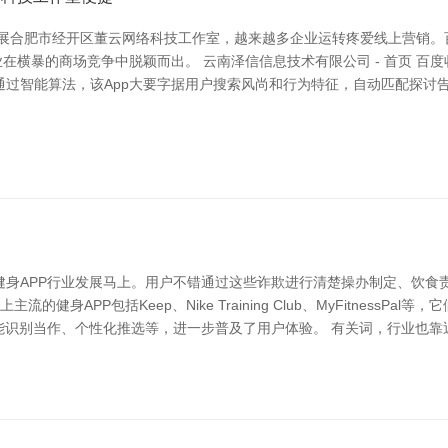
发展合肥市经开区董云网络科技工作室，越来越多企业运转疼爱线上营销。
在横暴的商场竞争中脱颖而出。 云南泽信信息技术有限公司 - 首页 百
通过智能算法，该App大要字据用户搜索风尚和行为特征，自动匹配探讨
健身APP行业发展马上。用户不错通过这些诈欺进行清楚操办制定、饮食
健身APP包括Keep、Nike Training Club、MyFitness
能识别当作、个性化推选等，进一步普及了用户体验。 有关词，行业也