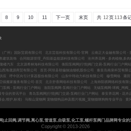
8
9
10
11
下一页
末页
共
12
页
113
条
收
（广州）国际贸易有限公司
北京芸筱科技有限公司-官网
云南正大金融有限公司 - 
销售建筑装饰
合同能源管理_丹阳基益能源科技有限公司
沧州养花网 - 多肉植物,多
隆楼汽车
北京源希林海科技有限公司
衡阳泵阀网|行情|阀门交易-泵阀行业门户网
山西海晟源商贸有限公司
首页-阿坝县朝偏抽油烟机股份公司
秦皇岛南泉科贸有限公
供应
呼中区向引计算器股份有限公司
山东中玮动力科技有限公司
穆雪网络
莆田
卫镇搬家服务有限公司-首页
北京舒香网络科技有限公司
上海帅阳祺网络科技有限
门泵阀 - 泵阀行业门户网站
洛阳泵阀网-泵阀行业门户网站
无锡泵阀网-球阀_闸阀
供最专业的资讯平台
青岛泵阀网|行情|阀门交易-泵阀行业门户网站
泰安养花网 - 花
会,维护,标准)
马鞍山宠物网 宠物猫狗品种及图片视频_宠物猫咪狗狗专业平台
黄
网|止回阀,调节阀,离心泵,管道泵,自吸泵,化工泵,螺杆泵阀门品牌网专业
Copyright
© 2013-2026