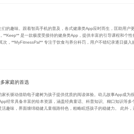
主们的趣味。跟着智高手机的普及，各式健康类App应时而生，匡助用户
最初，**Keep** 是一款极度受接待的健身类App，提供丰富的引导课程
，**MyFitnessPal** 专注于饮食与养分科罚，用户不错纪录逐
很多家庭的首选
的家长驱动借助电子建树为孩子提供优质的阅读体验。幼儿故事App成为
App经常具备丰富的绘本资源，涵盖经典童话、科普知识、糊口知识等
活趣味，界面缠绵稳健儿童领路特色，粗略眩惑孩子的稳健力。 此外，