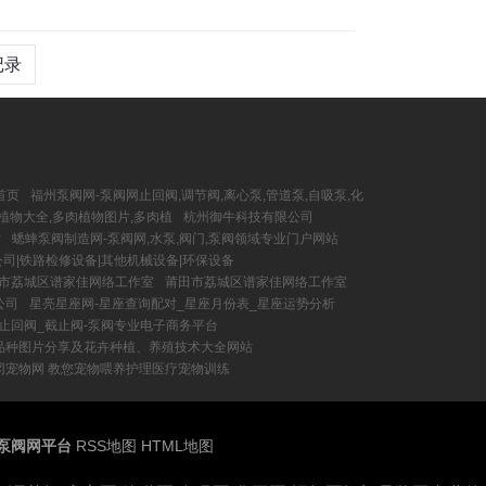
记录
首页
福州泵阀网-泵阀网止回阀,调节阀,离心泵,管道泵,自吸泵,化
肉植物大全,多肉植物图片,多肉植
杭州御牛科技有限公司
站
蟋蟀泵阀制造网-泵阀网,水泵,阀门,泵阀领域专业门户网站
司|铁路检修设备|其他机械设备|环保设备
市荔城区谱家佳网络工作室
莆田市荔城区谱家佳网络工作室
公司
星亮星座网-星座查询配对_星座月份表_星座运势分析
_止回阀_截止阀-泵阀专业电子商务平台
卉品种图片分享及花卉种植、养殖技术大全网站
冈宠物网 教您宠物喂养护理医疗宠物训练
的泵阀网平台
RSS地图
HTML地图