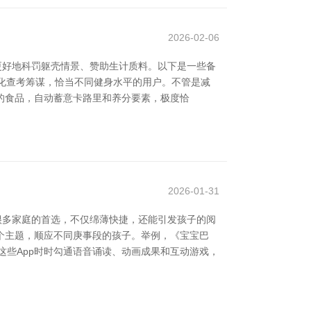
2026-02-06
更好地科罚躯壳情景、赞助生计质料。以下是一些备
和个性化查考筹谋，恰当不同健身水平的用户。不管是减
日摄入的食品，自动蓄意卡路里和养分要素，极度恰
2026-01-31
很多家庭的首选，不仅绵薄快捷，还能引发孩子的阅
多个主题，顺应不同庚事段的孩子。举例，《宝宝巴
这些App时时勾通语音诵读、动画成果和互动游戏，