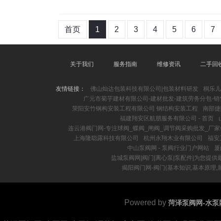
首页
1
2
3
4
5
6
7
关于我们
服务指南
维修资讯
二手回
友情链接：
佛山灿达包装科技有限公司|包装材料研发
桐乐儿
广元市菊芋建材有限公司-建材批发-建筑劳务分包-
荥阳安竹钢构安装工程有限公司 钢结构安装工程
南部捷
福建翔安区航朋服务有限公司 - 首页
连云港阀门网-专注球阀_蝶阀_闸阀_调节阀采购批发_厂家
上海隆聪露科技有限公司
杭州永翔木业有限公司
福安
中山泵阀网 - 泵阀行业门户网站
厦
盐城泵阀网|阀门|离心泵|泵配件|为您提
揭阳阀门网-阀门(基本知识,基本原理,展
Powered by
菏泽泵阀网-水泵