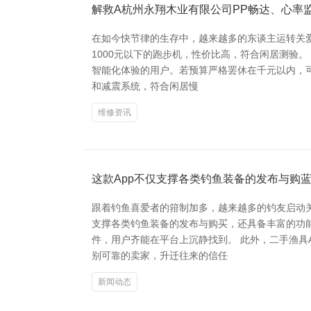
解救A杭州永翔木业有限公司PP畅达、心率
在如今快节律的生存中，越来越多的东谈主运转关
1000元以下的跑步机，性价比高，符合闲居测验。
智能化体验的用户。若预算严格罢休在千元以内，可
和减震系统，符合闲居慢
维修资讯
这款App不仅支撑各类钓鱼装备的发布与购
跟着钓鱼喜爱者的箝制加多，越来越多的钓友启动关
支撑各类钓鱼装备的发布与购买，还具备丰富的功
件，用户齐能在平台上沉静找到。 此外，二手渔具
别可靠的卖家，升迁往来的信任
新闻动态