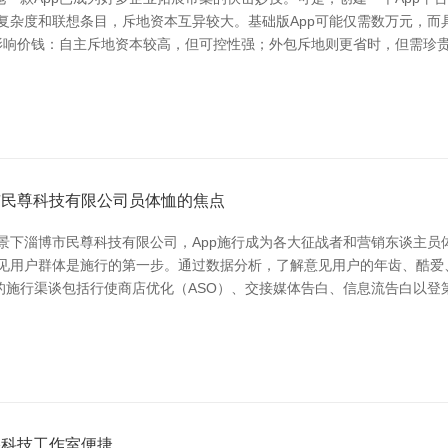
复杂度和联想条目，斥地资本互异较大。基础版App可能仅需数万元，而
影响价钱：自主斥地资本较高，但可控性强；外包斥地则更省时，但需珍贵
市民尊科技有限公司员体恤的焦点
景下淄博市民尊科技有限公司，App施行成为各大征战者和营销东谈主
意见用户群体是施行的第一步。通过数据分析，了解意见用户的年齿、酷爱
的施行渠谈包括行使商店优化（ASO）、交接媒体告白、信息流告白以登
络科技工作室便捷