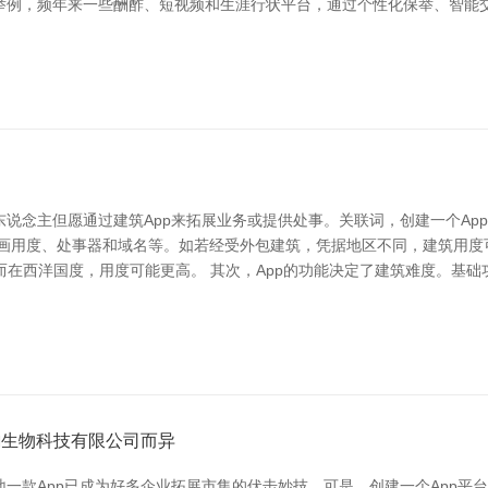
举例，频年来一些酬酢、短视频和生涯行状平台，通过个性化保举、智能
说念主但愿通过建筑App来拓展业务或提供处事。关联词，创建一个Ap
策画用度、处事器和域名等。如若经受外包建筑，凭据地区不同，建筑用度
；而在西洋国度，用度可能更高。 其次，App的功能决定了建筑难度。基
韵生物科技有限公司而异
一款App已成为好多企业拓展市集的伏击妙技。可是，创建一个App平