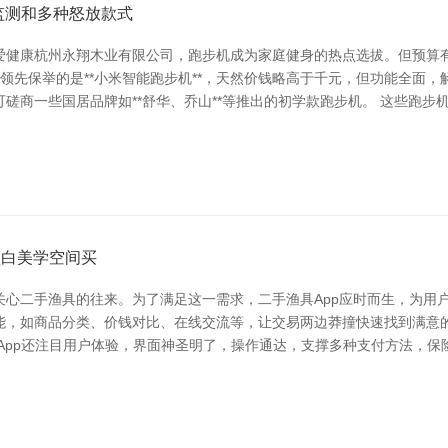
监测和多种怒放款式
爱健康杭州永翔木业有限公司，跑步机成为家庭健身的热点选拔。但预算
 领先保举的是**小米智能跑步机**，天然价钱略高于千元，但功能全面
磋商一些国居品牌如**舒华、乔山**等推出的初学款跑步机。 这些跑
蓝白美学空间买
心二手渔具的往来。为了满足这一需求，二手渔具App应时而生，为用户
能，如商品分类、价钱对比、在线交流等，让交易两边莽撞快速找到满意
App还注目用户体验，界面神圣明了，操作通达，支撑多种支付方法，