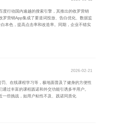
百度行动国内逾越的搜索引擎，其推出的收罗营销
度收罗营销App集成了要道词投放、告白优化、数据监
告白本色，提高点击率和改造率。同期，企业不错实
2026-02-21
责罚、在线课程学习等，极地面普及了健身的方便性
Pal等，它们通过丰富的课程践诺和外交功能引诱多半用户。
靠近一些挑战，如用户粘性不及、践诺同质化