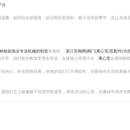
平台
的花瓣，如同仙女的隐衷，皎洁而好意思好。栀子花开的季节，总让东谈
农林牧副渔业专业机械的制造
有雀跃，
湛江泵阀网|阀门|离心泵|泵配件|
的芬芳。咱们曾在教室里埋头苦读，在操场上挥洒汗水，
离心泵
在课间暗
平安的心。时光悄然荏苒，依然的咱们已不再幼年，但那份对生存的青睐
，愿咱们王人能像栀子花雷同管道泵，保捏贞洁的心灵，在庸碌中洞开光