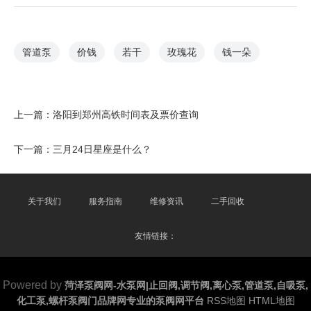
管道泵
价钱
若干
玫瑰花
钱一朵
上一篇：
洛阳到郑州高铁时间表及票价查询
下一篇：
三月24日星座是什么？
关于我们
服务指南
维修资讯
二手回收
友情链接：
Powered by
菏泽泵阀网-水泵网|止回阀,调节阀,离心泵,管道泵,自吸泵,
化工泵,螺杆泵阀门品牌网专业的泵阀网平台
RSS地图
HTML地图