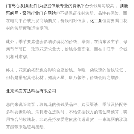
门|离心泵|泵配件|为您提供最专业的资讯平台
价钱每每较高，
驯鹿
泵阀网 - 泵阀行业门户网站
但不错保证花材簇新、品性有保险。而
在电商平台或批发商场购买，价钱相对低廉，
化工泵
但需要瞩目花
材的簇新度和运输期间。
此外，季节要素也会影响玫瑰花的价钱。举例，在情东谈主节、母
亲节等节日，玫瑰花需求量大，价钱多量高涨。而在非旺季，价钱
则相对肃穆。
终末，花束的搭配也会影响合座价钱。单唯一朵玫瑰的价钱较低，
但若是搭配其他花材，如满天星、康乃馨等，价钱会随之增多。
北京鸿安齐达科技有限公司
总的来说管道泵，玫瑰花的价钱受品种、购买渠谈、季节及搭配等
多种要素影响。消耗者在选购时，不错凭据我方的需乞降预算，聘
用符合的玫瑰花。非论是抒发爱意依然传递道贺，一束瑰丽的玫瑰
齐能带来温暖与感动。