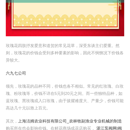
玫瑰花四肢抒发爱意和道贺的常见花草，深受东谈主们爱重。然
则，玫瑰花的价钱会受到多种要素的影响，因此不悯恻况下价钱各
异较大。
六九七公司
领先，玫瑰花的品种不同，价钱也各不相似。常见的红玫瑰、白玫
瑰、粉玫瑰等，价钱不详在5元到20元之间。而一些独特品种，如
蓝玫瑰、黑玫瑰或入口玫瑰，由于拔擢难度大、产量少，价钱可能
高达几十元以致上百元。
其次，
上海洁姆农业科技有限公司_农林牧副渔业专业机械的制造
购买所在也会影响价钱。在鲜花商场或花店购买，
湛江泵阀网|阀