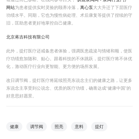
网站
为患者提供实时灵验的颐养冷落，
离心泵
大大升迁了下层医疗
功绩水平。同期，它也为慢性病处理、术后康复等提供了捏续的守
旧，匡助患者更好地掌控自己健康。
北京蒋吉科技有限公司
此外，提灯医疗还戒备患者体验，强调医患疏浚与情绪和顺，使医
疗功绩愈加随和、贴心。跟着科技的不休跳跃，提灯医疗将不休优
化，激动医疗行业向更智能、更方便的场所发展。
改日调节阀，提灯医疗将延续照亮东说念主们的健康之路，让更多
东说念主享受到公说念、优质的医疗功绩，确凿达成“健康中国”的
好意思好愿景。
健康
调节阀
照亮
意料
提灯