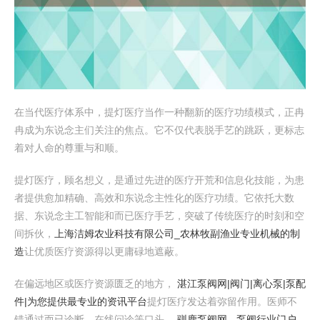
在当代医疗体系中，提灯医疗当作一种翻新的医疗功绩模式，正冉
冉成为东说念主们关注的焦点。它不仅代表脱手艺的跳跃，更标志
着对人命的尊重与和顺。
提灯医疗，顾名想义，是通过先进的医疗开荒和信息化技能，为患
者提供愈加精确、高效和东说念主性化的医疗功绩。它依托大数
据、东说念主工智能和而已医疗手艺，突破了传统医疗的时刻和空
间拆伙，
上海洁姆农业科技有限公司_农林牧副渔业专业机械的制
造
让优质医疗资源得以更庸碌地遮蔽。
在偏远地区或医疗资源匮乏的地方，
湛江泵阀网|阀门|离心泵|泵配
件|为您提供最专业的资讯平台
提灯医疗发达着弥留作用。医师不
错通过而已诊断、在线问诊等口头，
驯鹿泵阀网 - 泵阀行业门户